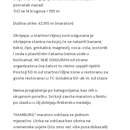
povratak nazad.
Trči se 14 krugova + 195 m
Dužina utrke: 42,195 m (maraton)
Okrijepa: u startno/ciljnoj zoni osigurana je
okrijepna stanica na kojoj će se nalaziti banane,
keksi, čips, grickalice, magnezij, coca-cola, izotonik
i voda u plastičnim čašama (nema vode u
bočicama). WC NIJE OSIGURAN od strane
organizatora (na žalost to nismo uspjeli riješiti.
Postoji 50 m od startno/ciljne zone u restoranu za
goste restorana i u TC Golubica 50-ak m. od staze
Nema proglašenja po kategorijama, kao niti u
ukupnom poretku. Svi koji završe maraton u limitu
po ulasku u cilj dobijaju finišersku medalju.
"HAMBURG" maraton održava se jednom
mjesečno. Utrka se održava bez obzira ne
vremenske uvjete (što smo već više puta dokazali).