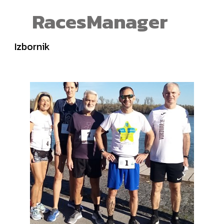
RacesManager
Izbornik