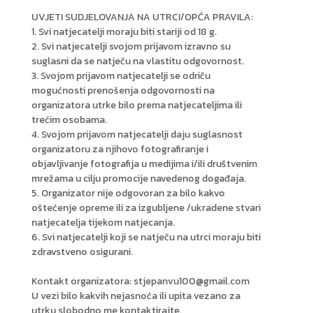
UVJETI SUDJELOVANJA NA UTRCI/OPĆA PRAVILA:
1. Svi natjecatelji moraju biti stariji od 18 g.
2. Svi natjecatelji svojom prijavom izravno su
suglasni da se natječu na vlastitu odgovornost.
3. Svojom prijavom natjecatelji se odriču
mogućnosti prenošenja odgovornosti na
organizatora utrke bilo prema natjecateljima ili
trećim osobama.
4. Svojom prijavom natjecatelji daju suglasnost
organizatoru za njihovo fotografiranje i
objavljivanje fotografija u medijima i/ili društvenim
mrežama u cilju promocije navedenog događaja.
5. Organizator nije odgovoran za bilo kakvo
oštećenje opreme ili za izgubljene /ukradene stvari
natjecatelja tijekom natjecanja.
6. Svi natjecatelji koji se natječu na utrci moraju biti
zdravstveno osigurani.
Kontakt organizatora: stjepanvu100@gmail.com
U vezi bilo kakvih nejasnoća ili upita vezano za
utrku slobodno me kontaktirajte.