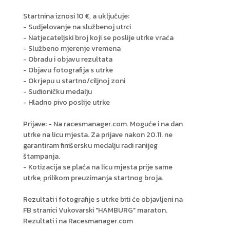
Startnina iznosi 10 €, a uključuje:
- Sudjelovanje na službenoj utrci
- Natjecateljski broj koji se poslije utrke vraća
- Službeno mjerenje vremena
- Obradu i objavu rezultata
- Objavu fotografija s utrke
- Okrjepu u startno/ciljnoj zoni
- Sudioničku medalju
- Hladno pivo poslije utrke
Prijave: - Na racesmanager.com. Moguće i na dan
utrke na licu mjesta. Za prijave nakon 20.11. ne
garantiram finišersku medalju radi ranijeg
štampanja.
- Kotizacija se plaća na licu mjesta prije same
utrke, prilikom preuzimanja startnog broja.
Rezultati i fotografije s utrke biti će objavljeni na
FB stranici Vukovarski "HAMBURG" maraton.
Rezultati i na Racesmanager.com