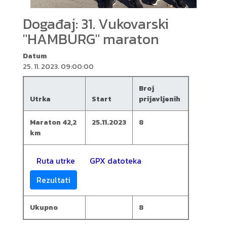
Događaj: 31. Vukovarski
"HAMBURG" maraton
Datum
25. 11. 2023. 09:00:00
Broj
Utrka
Start
prijavljenih
Maraton 42,2
25.11.2023
8
km
Ruta utrke
GPX datoteka
Rezultati
Ukupno
8