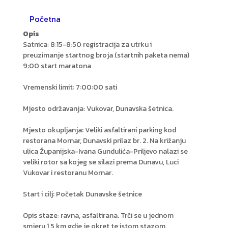
Početna
Opis
Satnica: 8:15-8:50 registracija za utrku i
preuzimanje startnog broja (startnih paketa nema)
9:00 start maratona
Vremenski limit: 7:00:00 sati
Mjesto održavanja: Vukovar, Dunavska šetnica.
Mjesto okupljanja: Veliki asfaltirani parking kod
restorana Mornar, Dunavski prilaz br. 2. Na križanju
ulica Županijska-Ivana Gundulića-Priljevo nalazi se
veliki rotor sa kojeg se silazi prema Dunavu, Luci
Vukovar i restoranu Mornar.
Start i cilj: Početak Dunavske šetnice
Opis staze: ravna, asfaltirana. Trči se u jednom
smjeru 1,5 km gdje je okret te istom stazom