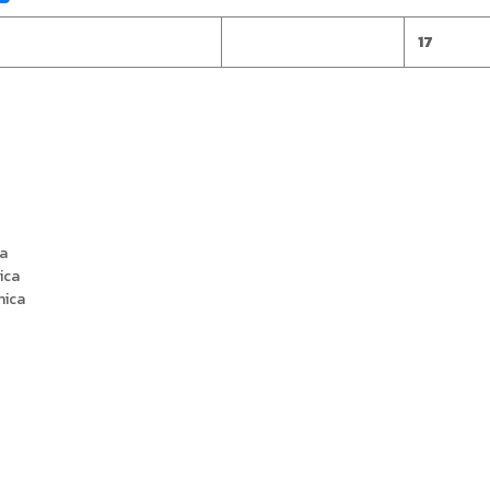
17
ca
ica
nica