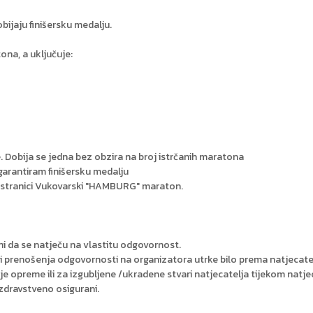
bijaju finišersku medalju.
ona, a uključuje:
e. Dobija se jedna bez obzira na broj istrčanih maratona
 garantiram finišersku medalju
 FB stranici Vukovarski "HAMBURG" maraton.
sni da se natječu na vlastitu odgovornost.
i prenošenja odgovornosti na organizatora utrke bilo prema natjecatel
e opreme ili za izgubljene /ukradene stvari natjecatelja tijekom natje
i zdravstveno osigurani.