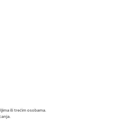
jima ili trećim osobama.
canja.