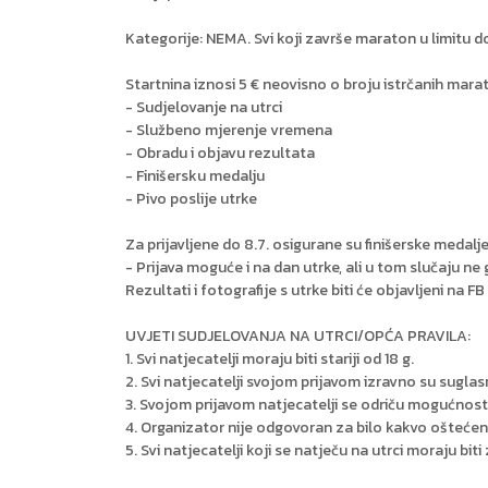
Kategorije: NEMA. Svi koji završe maraton u limitu do
Startnina iznosi 5 € neovisno o broju istrčanih marat
- Sudjelovanje na utrci
- Službeno mjerenje vremena
- Obradu i objavu rezultata
- Finišersku medalju
- Pivo poslije utrke
Za prijavljene do 8.7. osigurane su finišerske medalj
- Prijava moguće i na dan utrke, ali u tom slučaju ne
Rezultati i fotografije s utrke biti će objavljeni na
UVJETI SUDJELOVANJA NA UTRCI/OPĆA PRAVILA:
1. Svi natjecatelji moraju biti stariji od 18 g.
2. Svi natjecatelji svojom prijavom izravno su sugla
3. Svojom prijavom natjecatelji se odriču mogućnost
4. Organizator nije odgovoran za bilo kakvo oštećenj
5. Svi natjecatelji koji se natječu na utrci moraju bit