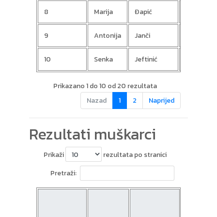
8
Marija
Đapić
9
Antonija
Janči
900
10
Senka
Jeftinić
Prikazano 1 do 10 od 20 rezultata
Nazad
1
2
Naprijed
Rezultati muškarci
Prikaži
rezultata po stranici
Pretraži:
1.