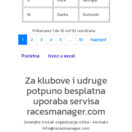
9
Miša
Nicinger
590
10
Darko
Dolovski
Prikazano 1 do 10 od 92 rezultata
Nazad
1
2
3
4
5
…
10
Naprijed
Početna
Izvoz u excel
Za klubove i udruge
potpuno besplatna
uporaba servisa
racesmanager.com
Smanjite trošak organizacije utrka - kontakt
info@racesmanager.com