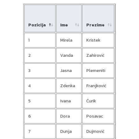
1.
Pozicija
Ime
Prezime
kolo
1
Mirela
Kristek
1000
2
Vanda
Zahirović
840
3
Jasna
Plemeniti
950
4
Zdenka
Franjković
5
Ivana
Ćurik
820
6
Dora
Posavac
7
Dunja
Dujmović