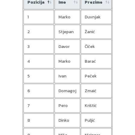
Pozicija
Ime
Prezime
kolo
1
Marko
Duvnjak
950
2
Stjepan
Žanić
900
3
Davor
Čiček
720
4
Marko
Barać
820
5
Ivan
Peček
6
Domagoj
Zmaić
730
7
Pero
Krištić
630
8
Dinko
Puljić
600