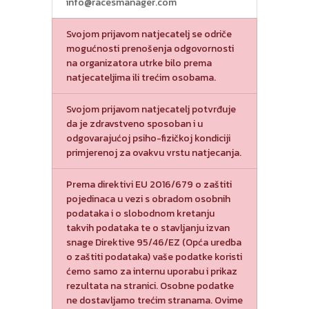
info@racesmanager.com
Svojom prijavom natjecatelj se odriče
mogućnosti prenošenja odgovornosti
na organizatora utrke bilo prema
natjecateljima ili trećim osobama.
Svojom prijavom natjecatelj potvrđuje
da je zdravstveno sposoban i u
odgovarajućoj psiho-fizičkoj kondiciji
primjerenoj za ovakvu vrstu natjecanja.
Prema direktivi EU 2016/679 o zaštiti
pojedinaca u vezi s obradom osobnih
podataka i o slobodnom kretanju
takvih podataka te o stavljanju izvan
snage Direktive 95/46/EZ (Opća uredba
o zaštiti podataka) vaše podatke koristi
ćemo samo za internu uporabu i prikaz
rezultata na stranici. Osobne podatke
ne dostavljamo trećim stranama. Ovime