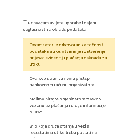
Prihvaćam uvijete uporabe i dajem
suglasnost za obradu podataka
Organizator je odgovoran za točnost
podataka utrke, otvaranje i zatvaranje
prijava i evidenciju plaćanja naknada za
utrku.
Ova web stranica nema pristup
bankovnom računu organizatora.
Molimo pitajte organizatora izravno
vezano uz plaćanja i druge informacije
o utrci.
Bilo koja druga pitanja u vezi s
rezultatima utrke treba poslati na