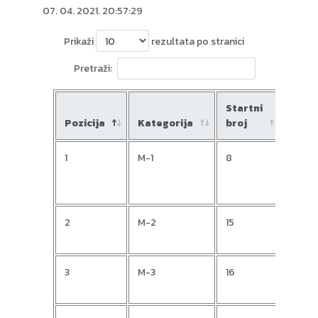
07. 04. 2021. 20:57:29
Prikaži
rezultata po stranici
Pretraži:
Startni
Pozicija
Kategorija
broj
Ime
1
M-1
8
Alen
2
M-2
15
Ivan
3
M-3
16
Velj