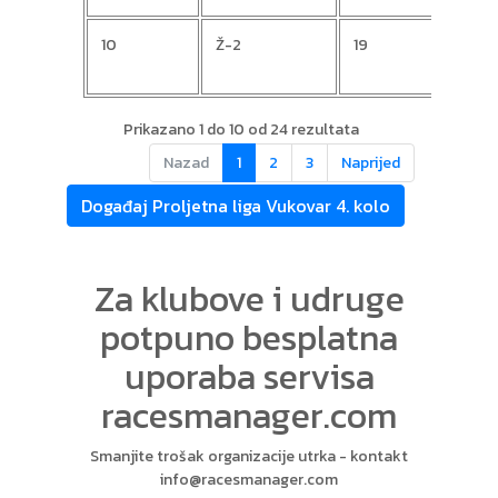
10
Ž-2
19
Mire
Prikazano 1 do 10 od 24 rezultata
Nazad
1
2
3
Naprijed
Događaj Proljetna liga Vukovar 4. kolo
Za klubove i udruge
potpuno besplatna
uporaba servisa
racesmanager.com
Smanjite trošak organizacije utrka - kontakt
info@racesmanager.com