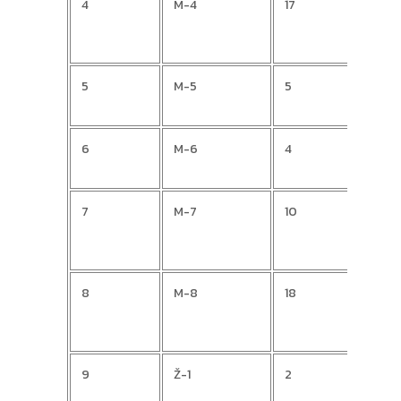
4
M-4
17
Dom
5
M-5
5
Niko
6
M-6
4
Siniš
7
M-7
10
Stje
8
M-8
18
Drag
9
Ž-1
2
Andr