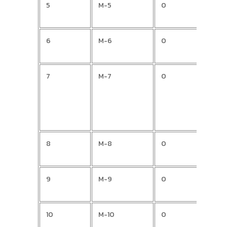
5
M-5
0
Vedr
6
M-6
0
Beny
7
M-7
0
HRV
8
M-8
0
Siniš
9
M-9
0
Dami
10
M-10
0
Mari