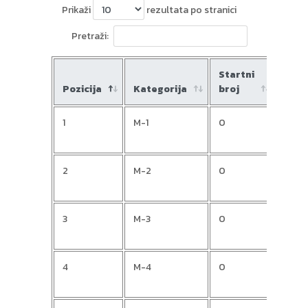
Prikaži
rezultata po stranici
Pretraži:
Startni
Pozicija
Kategorija
broj
Ime
1
M-1
0
Deja
2
M-2
0
Zora
3
M-3
0
Anto
4
M-4
0
Love