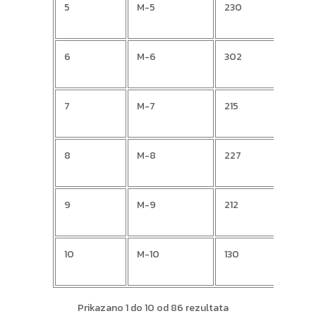
5
M-5
230
Davo
6
M-6
302
Ange
7
M-7
215
Pero
8
M-8
227
Mat
9
M-9
212
Dami
10
M-10
130
Stje
Prikazano 1 do 10 od 86 rezultata