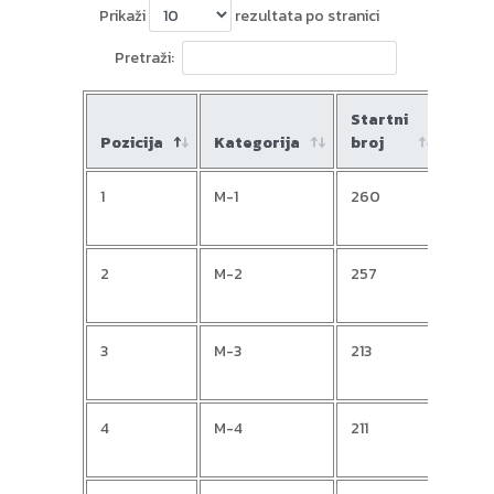
Prikaži
rezultata po stranici
Pretraži:
Startni
Pozicija
Kategorija
broj
Ime
1
M-1
260
Kreš
2
M-2
257
Hrvo
3
M-3
213
Gora
4
M-4
211
Stij