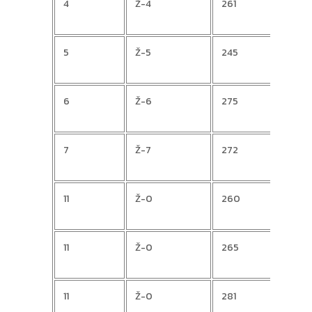
4
Ž-4
261
Jasn
5
Ž-5
245
Anto
6
Ž-6
275
Moni
7
Ž-7
272
Veri
11
Ž-0
260
MAN
11
Ž-0
265
Korne
11
Ž-0
281
Ana