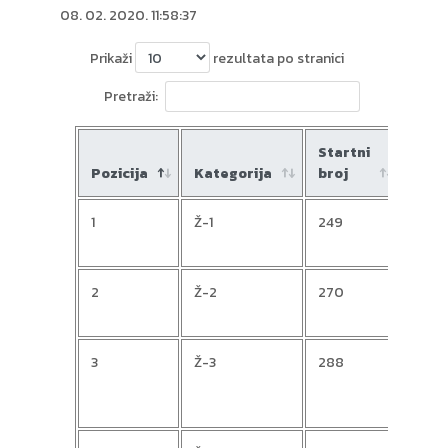
08. 02. 2020. 11:58:37
Prikaži
rezultata po stranici
Pretraži:
Startni
Pozicija
Kategorija
broj
Ime
1
Ž-1
249
Jasn
2
Ž-2
270
Mile
3
Ž-3
288
Hele