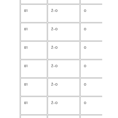
81
Ž-0
0
Mari
81
Ž-0
0
Anto
81
Ž-0
0
Ana
81
Ž-0
0
Silvij
81
Ž-0
0
Ivan
81
Ž-0
0
Korne