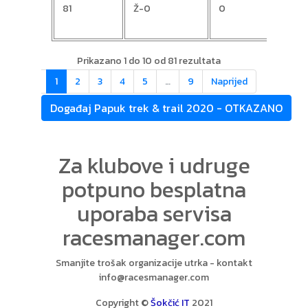
81
Ž-0
0
Mart
Prikazano 1 do 10 od 81 rezultata
Nazad
1
2
3
4
5
…
9
Naprijed
Događaj Papuk trek & trail 2020 - OTKAZANO
Za klubove i udruge
potpuno besplatna
uporaba servisa
racesmanager.com
Smanjite trošak organizacije utrka - kontakt
info@racesmanager.com
Copyright ©
Šokčić IT
2021