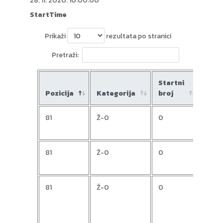
28. 11. 2020. 10:00:00
StartTime
Prikaži
rezultata po stranici
Pretraži:
Startni
Pozicija
Kategorija
broj
Ime
81
Ž-0
0
Tanj
81
Ž-0
0
Bilja
81
Ž-0
0
Ana