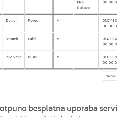
klub
00:00:
Đakovo
Daniel
Pevec
M
01.01.19
00:00:
Vitomir
Lučić
M
01.01.19
00:00:
Zvonimir
Bušić
M
01.01.19
00:00:
Nazad
potpuno besplatna uporaba ser