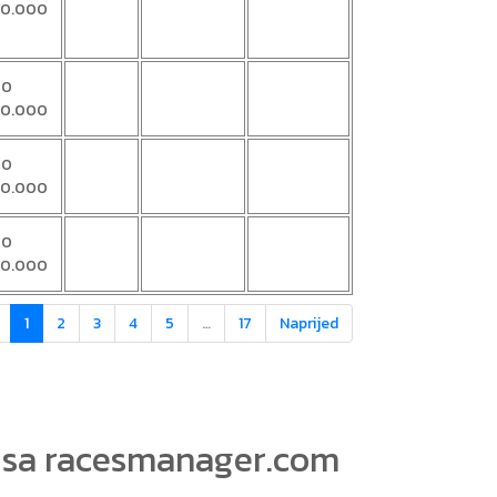
00.000
00
00.000
00
00.000
00
00.000
1
2
3
4
5
…
17
Naprijed
visa racesmanager.com