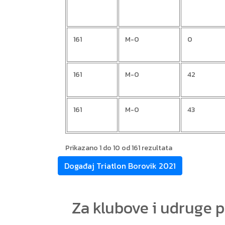
161
M-0
0
161
M-0
42
161
M-0
43
Prikazano 1 do 10 od 161 rezultata
Događaj Triatlon Borovik 2021
Za klubove i udruge 