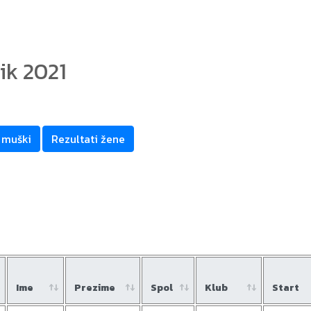
ik 2021
 muški
Rezultati žene
Ime
Prezime
Spol
Klub
Start