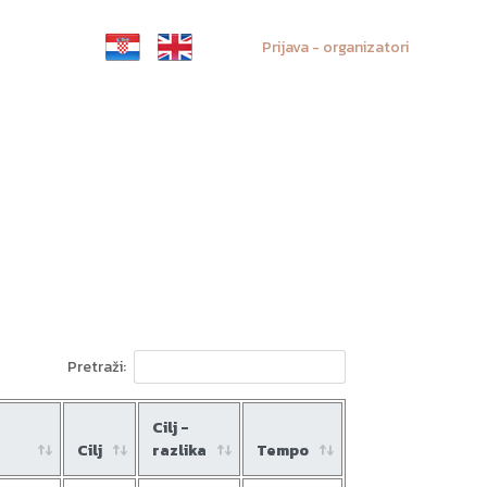
Prijava - organizatori
Pretraži:
Cilj -
Cilj
razlika
Tempo