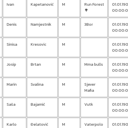
Ivan
Kapetanović
M
Run Forest
01.01.19
🌳
00:00:
Denis
Namjestnik
M
3Bor
01.01.19
00:00:
Sinisa
Kresovic
M
01.01.19
00:00:
Josip
Brtan
M
Mma bulls
01.01.19
00:00:
Marin
Svalina
M
Sjever
01.01.19
Mafia
00:00:
Saša
Bajamić
M
Vutk
01.01.19
00:00:
Karlo
Đelatović
M
Vaterpolo
01.01.19