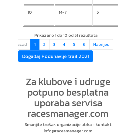
10
M-7
5
Ivan
Prikazano 1 do 10 od 51 rezultata
Nazad
1
2
3
4
5
6
Naprijed
Događaj Podunavlje trail 2021
Za klubove i udruge
potpuno besplatna
uporaba servisa
racesmanager.com
Smanjite trošak organizacije utrka - kontakt
info@racesmanager.com