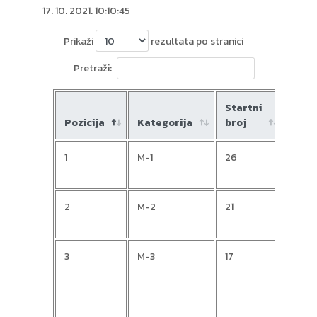
17. 10. 2021. 10:10:45
Prikaži
rezultata po stranici
Pretraži:
Startni
Pozicija
Kategorija
broj
Ime
1
M-1
26
Mark
2
M-2
21
Vedr
3
M-3
17
Hrvo