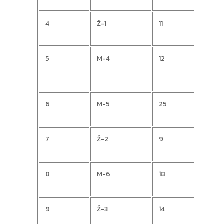
4
Ž-1
11
Dori
5
M-4
12
Mari
6
M-5
25
Luka
7
Ž-2
9
Ivan
8
M-6
18
Blaž
9
Ž-3
14
Jasn