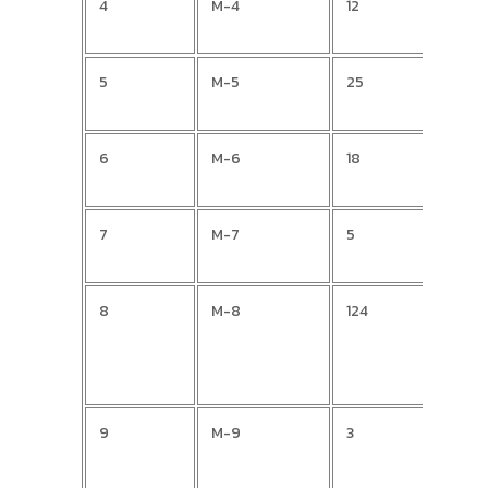
4
M-4
12
Mari
5
M-5
25
Luka
6
M-6
18
Blaž
7
M-7
5
Ivan
8
M-8
124
Drag
9
M-9
3
Vatr