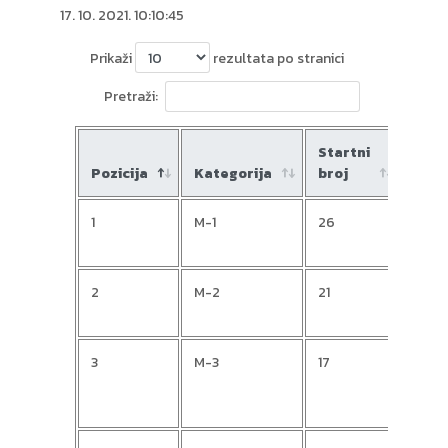
17. 10. 2021. 10:10:45
Prikaži
rezultata po stranici
Pretraži:
Startni
Pozicija
Kategorija
broj
Ime
1
M-1
26
Mark
2
M-2
21
Vedr
3
M-3
17
Hrvo