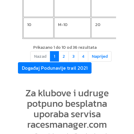
10
M-10
20
Slav
Prikazano 1 do 10 od 36 rezultata
Nazad
1
2
3
4
Naprijed
Događaj Podunavlje trail 2021
Za klubove i udruge
potpuno besplatna
uporaba servisa
racesmanager.com