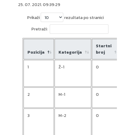
25. 07. 2021. 09:39:29
Prikaži
rezultata po stranici
Pretraži:
Startni
Pozicija
Kategorija
broj
Ime
1
Ž-1
0
Silvi
2
M-1
0
Mirk
3
M-2
0
Stje