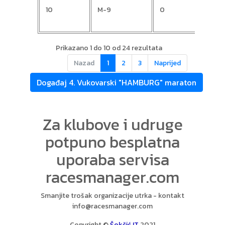
10
M-9
0
Juraj
Prikazano 1 do 10 od 24 rezultata
Nazad
1
2
3
Naprijed
Događaj 4. Vukovarski "HAMBURG" maraton
Za klubove i udruge
potpuno besplatna
uporaba servisa
racesmanager.com
Smanjite trošak organizacije utrka - kontakt
info@racesmanager.com
Copyright ©
Šokčić IT
2021