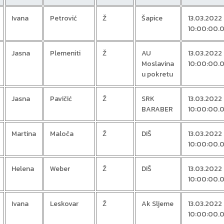
Ivana
Petrović
Ž
Šapice
13.03.2022
10:00:00.
Jasna
Plemeniti
Ž
AU
13.03.2022
Moslavina
10:00:00.
u pokretu
Jasna
Pavičić
Ž
SRK
13.03.2022
BARABER
10:00:00.
Martina
Maloča
Ž
DiŠ
13.03.2022
10:00:00.
Helena
Weber
Ž
DiŠ
13.03.2022
10:00:00.
Ivana
Leskovar
Ž
Ak Sljeme
13.03.2022
10:00:00.