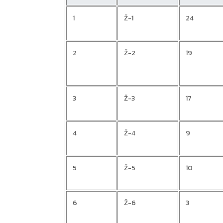
1
Ž-1
24
2
Ž-2
19
3
Ž-3
17
4
Ž-4
9
5
Ž-5
10
6
Ž-6
3