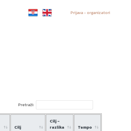
Prijava - organizatori
Pretraži:
Cilj -
Cilj
razlika
Tempo