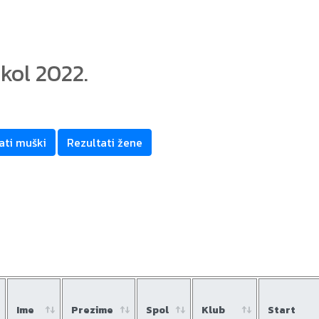
kol 2022.
ati muški
Rezultati žene
Ime
Prezime
Spol
Klub
Start