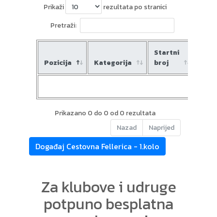
Prikaži
rezultata po stranici
Pretraži:
Startni
Pozicija
Kategorija
broj
Ime
Prikazano 0 do 0 od 0 rezultata
Nazad
Naprijed
Događaj Cestovna Fellerica - 1.kolo
Za klubove i udruge
potpuno besplatna