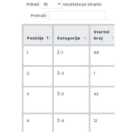
Prikaži
rezultata po stranici
Pretraži:
Startni
Pozicija
Kategorija
broj
Ime
1
Ž-1
68
Mire
2
Ž-2
1
Jasn
3
Ž-3
42
Jasn
4
Ž-4
12
Ivan