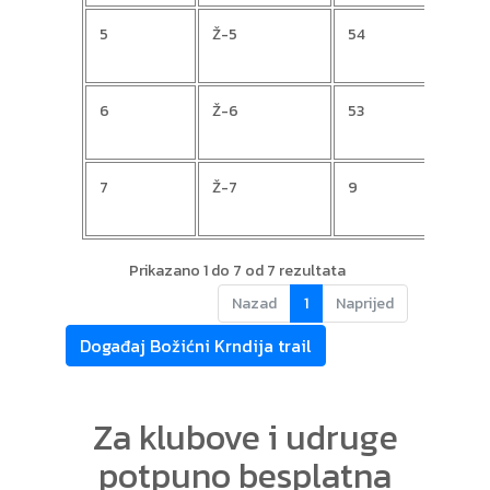
5
Ž-5
54
Ivan
6
Ž-6
53
valer
7
Ž-7
9
Gabr
Prikazano 1 do 7 od 7 rezultata
Nazad
1
Naprijed
Događaj Božićni Krndija trail
Za klubove i udruge
potpuno besplatna