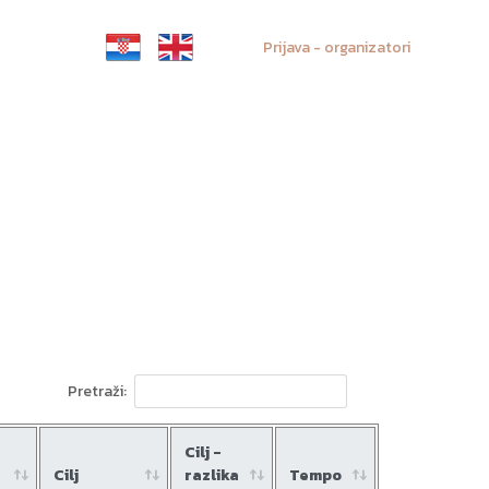
Prijava - organizatori
Pretraži:
Cilj -
Cilj
razlika
Tempo