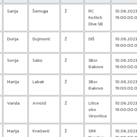
Sanja
Šemuga
Ž
RC
10.06.202
Kotlich
19:00:00.
Dive SB
Dunja
Dujmović
Ž
DiŠ
10.06.202
19:00:00.
Sonja
Sabo
Ž
3Bor
10.06.202
Đakovo
19:00:00.
Marija
Labak
Ž
3Bor
10.06.202
Đakovo
19:00:00.
Vanda
Arnold
Ž
Litice
10.06.202
oko
19:00:00.
Virovitice
Marija
Knežević
Ž
SRK
10.06.202