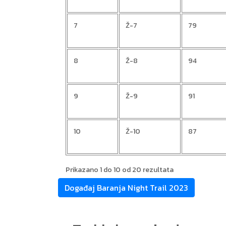
7
Ž-7
79
8
Ž-8
94
9
Ž-9
91
10
Ž-10
87
Prikazano 1 do 10 od 20 rezultata
Događaj Baranja Night Trail 2023