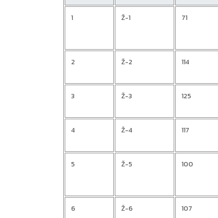
1
Ž-1
71
2
Ž-2
114
3
Ž-3
125
4
Ž-4
117
5
Ž-5
100
6
Ž-6
107