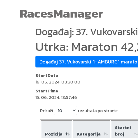
RacesManager
Događaj: 37. Vukovars
Utrka: Maraton 42
Događaj 37. Vukovarski "HAMBURG" marato
StartDate
16. 06. 2024. 08:30:00
StartTime
15. 06. 2024. 18:57:46
Prikaži
rezultata po stranici
Startni
Pozicija
Kategorija
broj