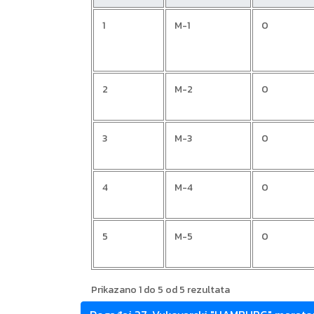
1
M-1
0
2
M-2
0
3
M-3
0
4
M-4
0
5
M-5
0
Prikazano 1 do 5 od 5 rezultata