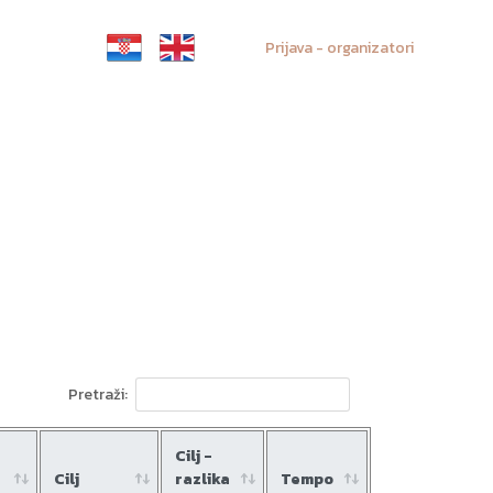
Prijava - organizatori
Pretraži:
Cilj -
Cilj
razlika
Tempo