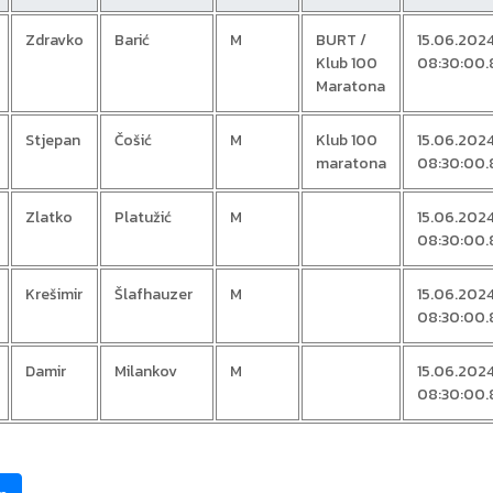
Zdravko
Barić
M
BURT /
15.06.202
Klub 100
08:30:00.
Maratona
Stjepan
Čošić
M
Klub 100
15.06.202
maratona
08:30:00.
Zlatko
Platužić
M
15.06.202
08:30:00.
Krešimir
Šlafhauzer
M
15.06.202
08:30:00.
Damir
Milankov
M
15.06.202
08:30:00.