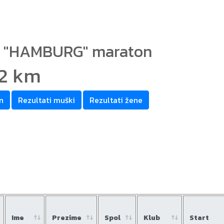
ki "HAMBURG" maraton
,2 km
n
Rezultati muški
Rezultati žene
Ime
Prezime
Spol
Klub
Start