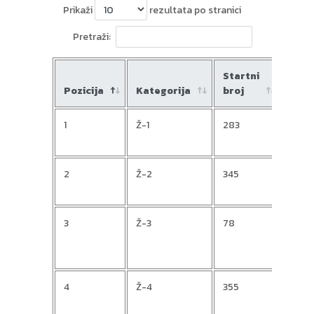
Prikaži
rezultata po stranici
Pretraži:
Startni
Pozicija
Kategorija
broj
Ime
1
Ž-1
283
Maja
2
Ž-2
345
Gabr
3
Ž-3
78
Mari
4
Ž-4
355
Sanj