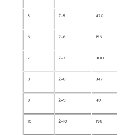
5
Ž-5
470
HEL
6
Ž-6
156
Senk
7
Ž-7
300
Dora
8
Ž-8
347
Maja
9
Ž-9
48
Jele
10
Ž-10
196
Han