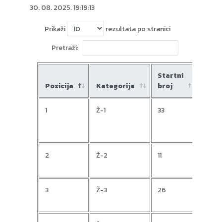
30. 08. 2025. 19:19:13
Prikaži
rezultata po stranici
Pretraži:
Startni
Pozicija
Kategorija
broj
Ime
1
Ž-1
33
Jasn
2
Ž-2
11
Mire
3
Ž-3
26
Eva