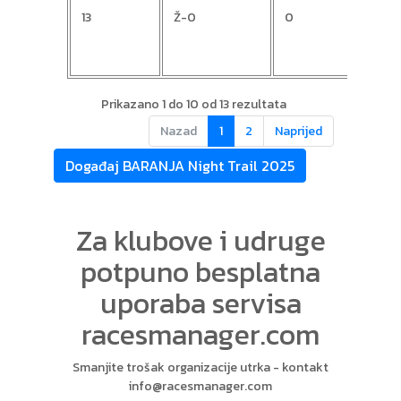
13
Ž-0
0
Lidij
Prikazano 1 do 10 od 13 rezultata
Nazad
1
2
Naprijed
Događaj BARANJA Night Trail 2025
Za klubove i udruge
potpuno besplatna
uporaba servisa
racesmanager.com
Smanjite trošak organizacije utrka - kontakt
info@racesmanager.com