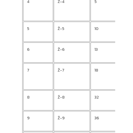
4
Ž-4
5
Van
5
Ž-5
10
Mart
6
Ž-6
13
Zden
7
Ž-7
18
Rena
8
Ž-8
32
Marg
9
Ž-9
36
Ivan