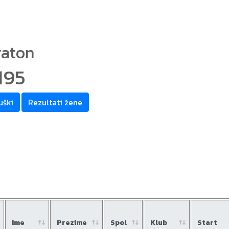
raton
195
uški
Rezultati žene
Ime
Prezime
Spol
Klub
Start