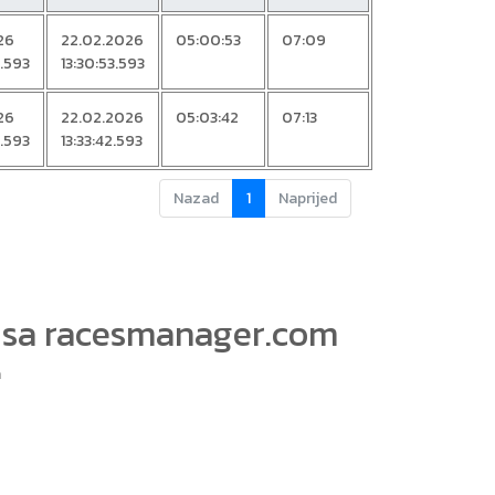
26
22.02.2026
05:00:53
07:09
.593
13:30:53.593
26
22.02.2026
05:03:42
07:13
.593
13:33:42.593
Nazad
1
Naprijed
visa racesmanager.com
m