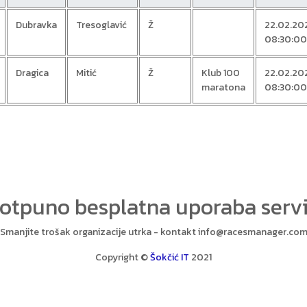
Dubravka
Tresoglavić
Ž
22.02.20
08:30:00
Dragica
Mitić
Ž
Klub 100
22.02.20
maratona
08:30:00
potpuno besplatna uporaba ser
Smanjite trošak organizacije utrka - kontakt info@racesmanager.co
Copyright ©
Šokčić IT
2021