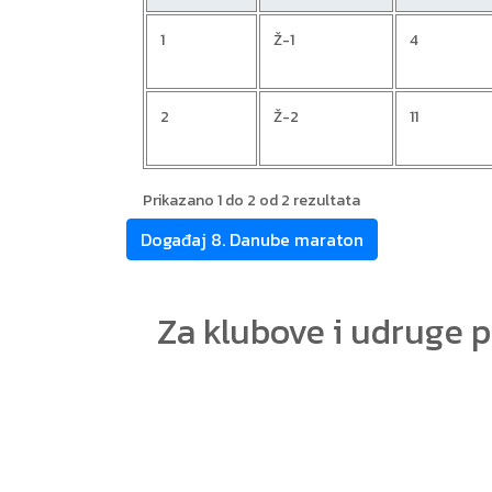
1
Ž-1
4
2
Ž-2
11
Prikazano 1 do 2 od 2 rezultata
Događaj 8. Danube maraton
Za klubove i udruge 