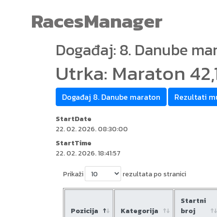
RacesManager
Događaj: 8. Danube ma
Utrka: Maraton 42,
Događaj 8. Danube maraton
Rezultati m
StartDate
22. 02. 2026. 08:30:00
StartTime
22. 02. 2026. 18:41:57
Prikaži
rezultata po stranici
Startni
Pozicija
Kategorija
broj