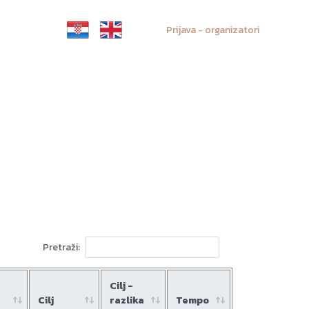
Prijava - organizatori
Pretraži:
Cilj -
Cilj
razlika
Tempo