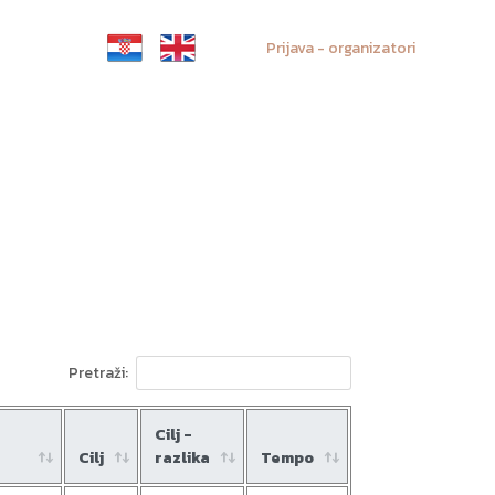
Prijava - organizatori
Pretraži:
Cilj -
Cilj
razlika
Tempo