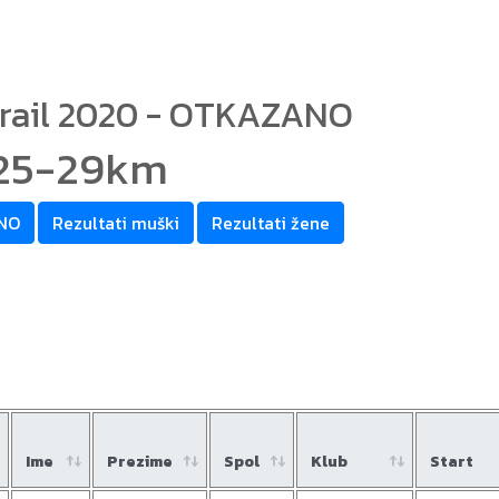
trail 2020 - OTKAZANO
 25-29km
ANO
Rezultati muški
Rezultati žene
Ime
Prezime
Spol
Klub
Start