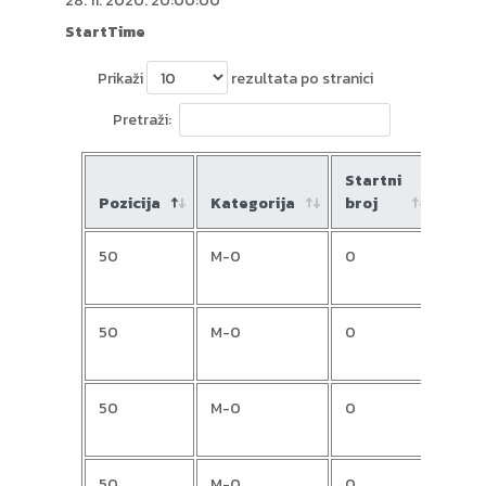
28. 11. 2020. 20:00:00
StartTime
Prikaži
rezultata po stranici
Pretraži:
Startni
Pozicija
Kategorija
broj
Ime
50
M-0
0
Peta
50
M-0
0
Alan
50
M-0
0
Dom
50
M-0
0
Sinis